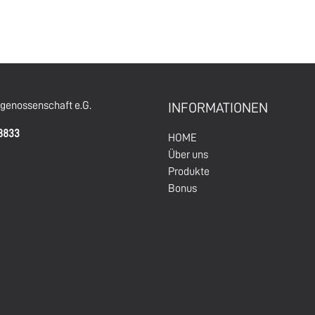
enossenschaft e.G.
INFORMATIONEN
68833
HOM
E
Über un
s
Produkte
Bonus