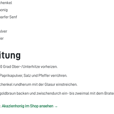
chenkel
honig
harfer Senf
ulver
fer
itung
0 Grad Ober-/Unterhitze vorheizen.
 Paprikapulver, Salz und Pfeffer verrühren.
henkel rundherum mit der Glasur einstreichen.
goldbraun backen und zwischendurch ein- bis zweimal mit dem Braten
:
Akazienhonig im Shop ansehen →