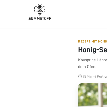
Zum Inhalt springen
HOME
PRODUKTE
REZEPT MIT HONI
Honig-S
Knusprige Hähnc
dem Ofen.
⏱ 45 Min · 4 Porti