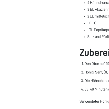
4 Hähnchens
3 EL Akazien
2 EL mittelsc
1 EL Öl
1 TL Paprikap
Salz und Pfef
Zubere
Den Ofen auf 20
Honig, Senf, Öl,
Die Hähnchensc
35–40 Minuten 
Verwendeter Honig