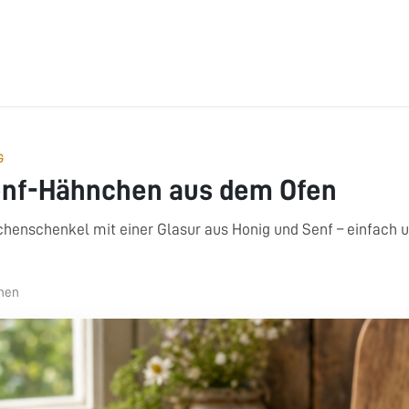
ÜBER UNS
BONUSPUNKTE
FAQ
JOBS
RATGEBER
G
enf-Hähnchen aus dem Ofen
henschenkel mit einer Glasur aus Honig und Senf – einfach u
onen