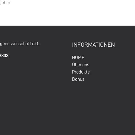
geber
enossenschaft e.G.
INFORMATIONEN
68833
HOM
E
Über un
s
Produkte
Bonus