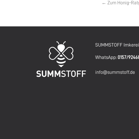
← Zum Honig-Rat
SUMMSTOFF Imkereig
WhatsApp:
0157/924
info@summstoff.de