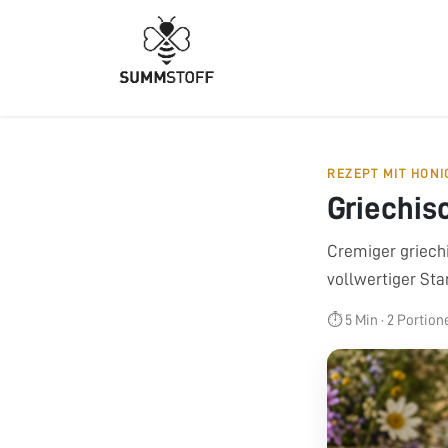
Zum Inhalt springen
HOME
PRODUKTE
REZEPT MIT HONI
Griechis
Cremiger griech
vollwertiger Sta
⏱ 5 Min · 2 Portion