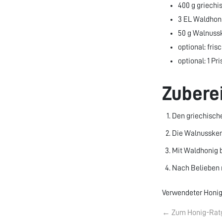
400 g griechi
3 EL Waldhon
50 g Walnuss
optional: fri
optional: 1 Pr
Zubere
Den griechische
Die Walnussker
Mit Waldhonig b
Nach Belieben m
Verwendeter Honig
← Zum Honig-Rat