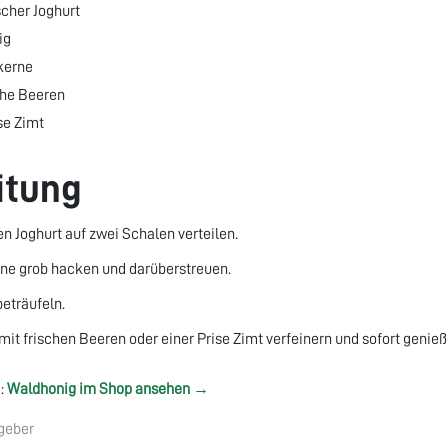
scher Joghurt
ig
kerne
sche Beeren
ise Zimt
itung
n Joghurt auf zwei Schalen verteilen.
ne grob hacken und darüberstreuen.
eträufeln.
it frischen Beeren oder einer Prise Zimt verfeinern und sofort genieß
:
Waldhonig im Shop ansehen →
geber