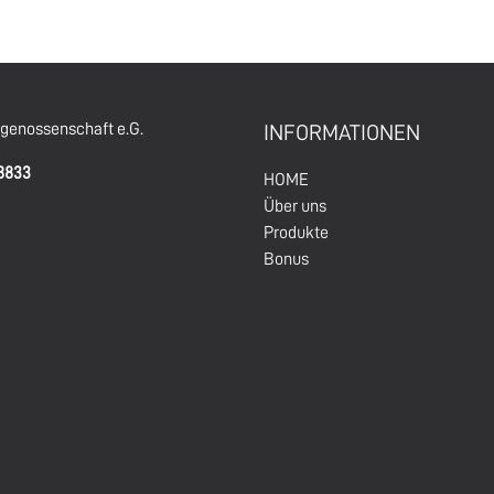
enossenschaft e.G.
INFORMATIONEN
68833
HOM
E
Über un
s
Produkte
Bonus