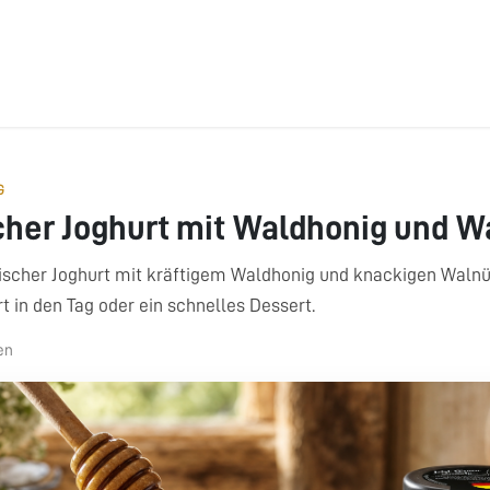
ÜBER UNS
BONUSPUNKTE
FAQ
JOBS
RATGEBER
G
cher Joghurt mit Waldhonig und 
ischer Joghurt mit kräftigem Waldhonig und knackigen Walnü
rt in den Tag oder ein schnelles Dessert.
en