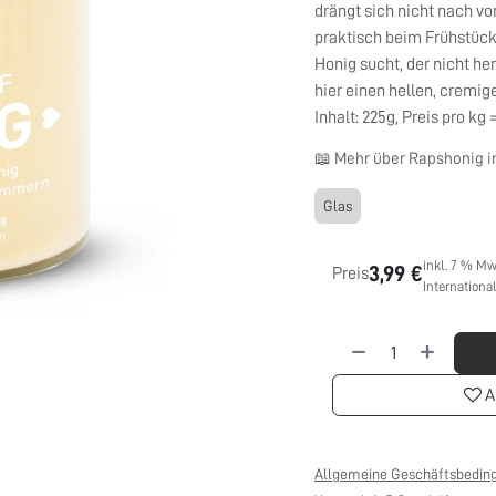
drängt sich nicht nach vo
praktisch beim Frühstück
Honig sucht, der nicht he
hier einen hellen, cremi
Inhalt: 225g, Preis pro kg 
📖 Mehr über Rapshonig 
Glas
inkl. 7 % Mw
3,99
€
Preis
Internationa
A
Allgemeine Geschäftsbedin