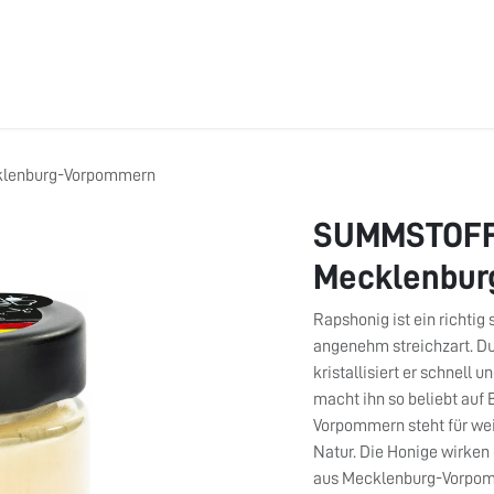
ÜBER UNS
BONUSPUNKTE
FAQ
JOBS
RATGEBER
lenburg-Vorpommern
SUMMSTOFF 
Mecklenbur
Rapshonig ist ein richtig 
angenehm streichzart. Du
kristallisiert er schnell 
macht ihn so beliebt auf
Vorpommern steht für wei
Natur. Die Honige wirken 
aus Mecklenburg-Vorpomm