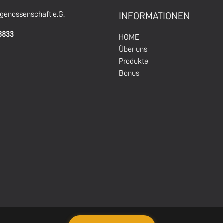
enossenschaft e.G.
INFORMATIONEN
68833
HOM
E
Über un
s
Produkte
Bonus